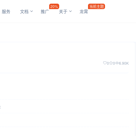
20%
当前主题
服务
文档
推广
关于
龙霄
0
0
6.90K
换