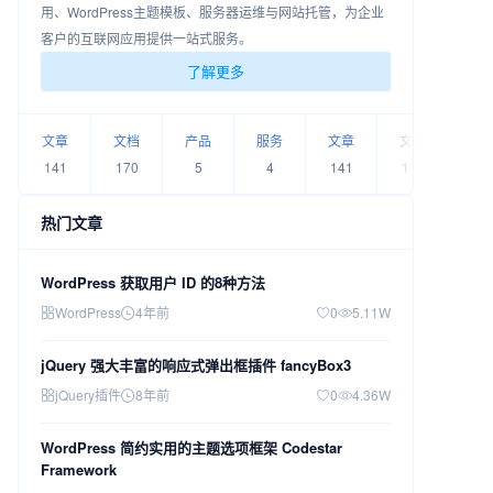
用、WordPress主题模板、服务器运维与网站托管，为企业
客户的互联网应用提供一站式服务。
了解更多
文章
文档
产品
服务
文章
文档
产
141
170
5
4
141
170
5
热门文章
WordPress 获取用户 ID 的8种方法
WordPress
4年前
0
5.11W
jQuery 强大丰富的响应式弹出框插件 fancyBox3
jQuery插件
8年前
0
4.36W
WordPress 简约实用的主题选项框架 Codestar
Framework