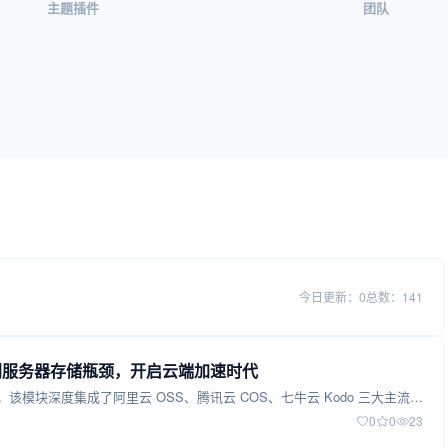
主题插件
团队
今日更新：0
总数：141
告别服务器存储瓶颈，开启云端加速时代
龙霄主题内置的原生对象存储功能模块，彻底解决了这一痛点。该模块深度集成了阿里云 OSS、腾讯云 COS、七牛云 Kodo 三大主流云存储服务商，无需安装任何第三方插件即可实现媒体文件的云端存储与 CDN 加速分发。
0
0
23