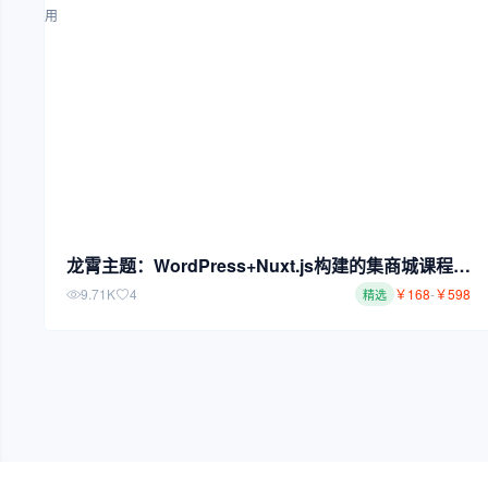
龙霄主题：WordPress+Nuxt.js构建的集商城课程产
品问答视频等多功能应用
9.71K
4
￥
168
-
￥
598
精选