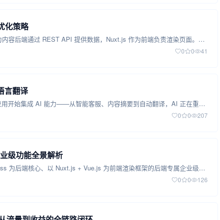
缓存优化策略
在 Headless WordPress + Nuxt.js 的架构中，WordPress 作为内容后端通过 REST API 提供数据，Nuxt.js 作为前端负责渲染页面。这种分离带来了灵活性和可扩展性，但也引入了一个核心挑战：每次页面请求都可能触发多…
0
0
41
多语言翻译
随着大语言模型（LLM）技术的飞速发展，越来越多的 Web 应用开始集成 AI 能力——从智能客服、内容摘要到自动翻译，AI 正在重塑前端开发的工作方式。对于使用 Nuxt 3 构建全栈应用的开发者来说，如何在项目中安全、高效地调用 AI API 是一个值…
0
0
207
专属企业级功能全景解析
龙霄（LongXiao）主题是萨龙网络倾力打造的一款以 WordPress 为后端核心、以 Nuxt.js + Vue.js 为前端渲染框架的后端专属企业级主题。主题名称寓意"龙腾九霄"，象征其在网站性能、功能扩展性与安全防护上的全面飞跃。
0
0
126
从流量到收益的全链路闭环