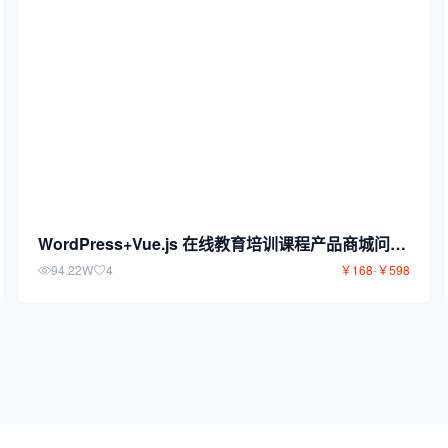
WordPress+Vue.js 在线教育培训课程产品商城问答
企业主题 Slearn Pro
94.22W
4
￥
168
-
￥
598