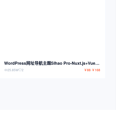
WordPress网址导航主题Slhao Pro-Nuxt.js+Vue.js
构建前端应用
25.85W
2
￥
88
-
￥
168