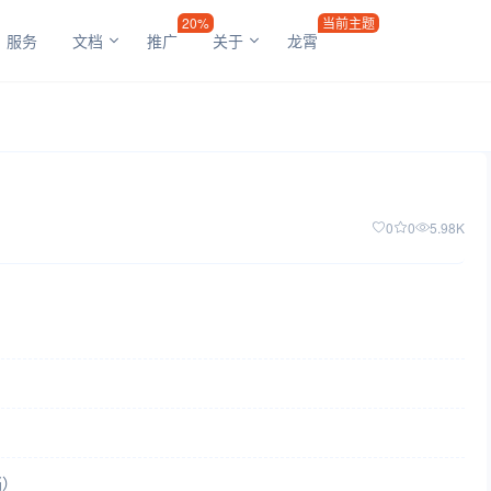
20%
当前主题
服务
文档
推广
关于
龙霄
0
0
5.98K
档
）