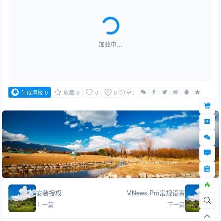
加载中…
分享：
生成海报
0
收藏
0
0
0
安装授权
MNews Pro常规设置
上一篇
下一篇