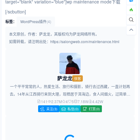
target="blank" variation="blue"]wp maintenance mode下载
[/scbutton]
标签：
WordPress插件
(4)
本文原创，作者：萨龙龙，其版权均为萨龙网络所有。
如需转载，请注明出处：https://salongweb.com/maintenance.html
萨龙龙
侠客
一个平平常常的人，热爱生活、旅行和摄影，骑行去过西藏，一直计划再
去。14年从江西骑行来到大理，现栖居于洱海边，食人间烟火，过简单生
141
2.37M
活，做简约设计！
4
5
7.18W
4.42W
关注
(3)
私信(0)
打赏(0)