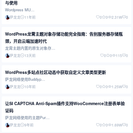
与使用
Wordpress MU…
萨龙龙
11年前
0
0
2.31W
0
WordPress龙霄主题对象存储功能完全指南：告别服务器存储瓶
颈，开启云端加速时代
龙霄主题内置的原生对象存…
萨龙龙
13天前
0
0
115
0
WordPress多站点社区动态中获取自定义文章类型更新
萨龙网络使用Buddyp…
萨龙龙
10年前
0
0
1.25W
0
让SI CAPTCHA Anti-Spam插件支持WooCommerce注册表单验
证码
萨龙网络使用的主题Pur…
萨龙龙
9年前
0
0
1.69W
0