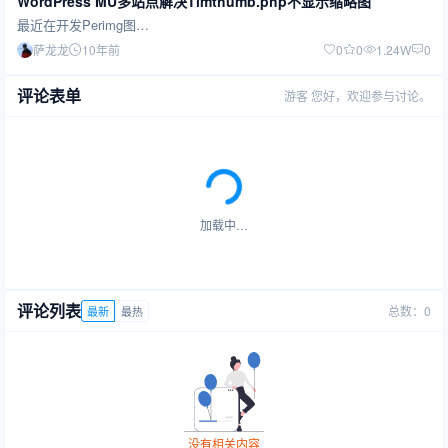
WordPress MU多站点解决Timthumb.php不显示缩略图
最近在开发Perimg图…
萨龙龙
10年前
0
0
1.24W
0
评论表单
游客
您好，欢迎参与讨论。
加载中…
评论列表
总数：0
最新
最热
没有相关内容