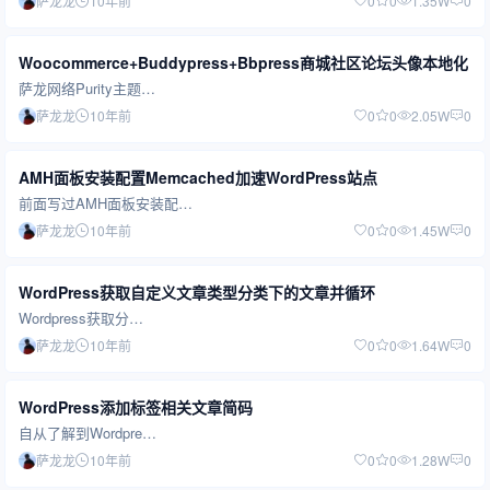
萨龙龙
10年前
0
0
1.35W
0
Woocommerce+Buddypress+Bbpress商城社区论坛头像本地化
萨龙网络Purity主题…
萨龙龙
10年前
0
0
2.05W
0
AMH面板安装配置Memcached加速WordPress站点
前面写过AMH面板安装配…
萨龙龙
10年前
0
0
1.45W
0
WordPress获取自定义文章类型分类下的文章并循环
Wordpress获取分…
萨龙龙
10年前
0
0
1.64W
0
WordPress添加标签相关文章简码
自从了解到Wordpre…
萨龙龙
10年前
0
0
1.28W
0