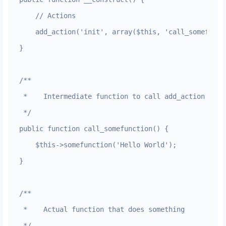
    // Actions

    add_action('init', array($this, 'call_somefuncti
}

/**

 *    Intermediate function to call add_action with 
 */

public function call_somefunction() {

    $this->somefunction('Hello World');

}

/**

 *    Actual function that does something

 */
