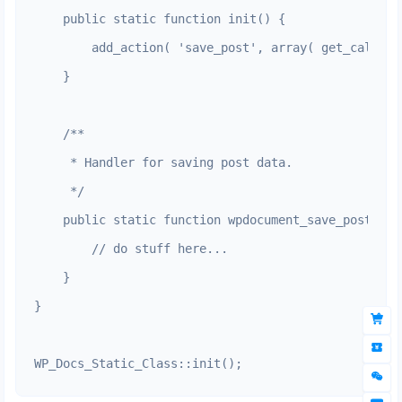
    public static function init() {

        add_action( 'save_post', array( get_called_
    }

    /**

     * Handler for saving post data.

     */

    public static function wpdocument_save_posts() {
        // do stuff here...

    }

}

WP_Docs_Static_Class::init();