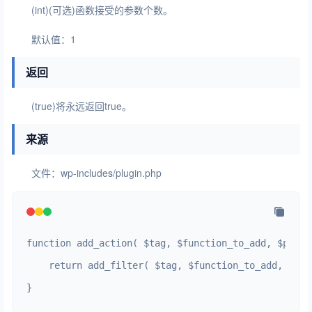
(int)(可选)函数接受的参数个数。
默认值：1
返回
(true)将永远返回true。
来源
文件：wp-includes/plugin.php
function add_action( $tag, $function_to_add, $prior
    return add_filter( $tag, $function_to_add, $pri
}