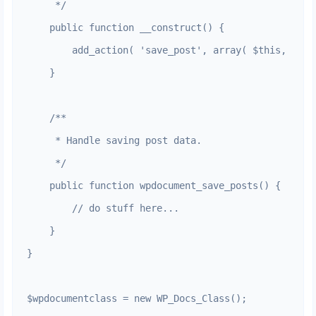
     */

    public function __construct() {

        add_action( 'save_post', array( $this, 'wpd
    }

    /**

     * Handle saving post data.

     */

    public function wpdocument_save_posts() {

        // do stuff here...

    }

}

$wpdocumentclass = new WP_Docs_Class();