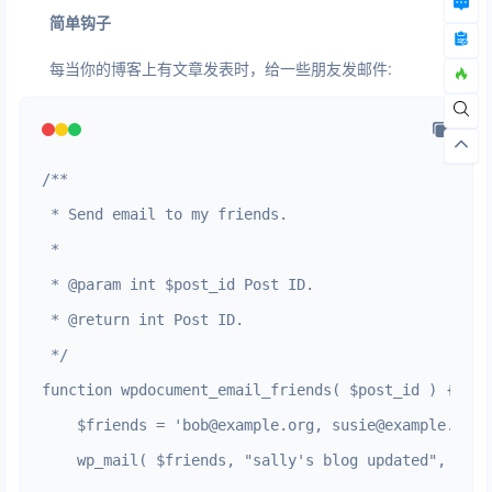
简单钩子
每当你的博客上有文章发表时，给一些朋友发邮件:
/**

 * Send email to my friends.

 *

 * @param int $post_id Post ID.

 * @return int Post ID.

 */

function wpdocument_email_friends( $post_id ) {

    $friends = 'bob@example.org, susie@example.org';
    wp_mail( $friends, "sally's blog updated", 'I j