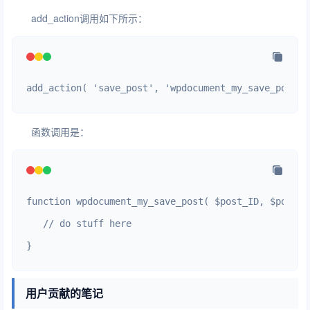
add_action调用如下所示：
add_action( 'save_post', 'wpdocument_my_save_post',
函数调用是：
function wpdocument_my_save_post( $post_ID, $post, $
   // do stuff here

}
用户贡献的笔记