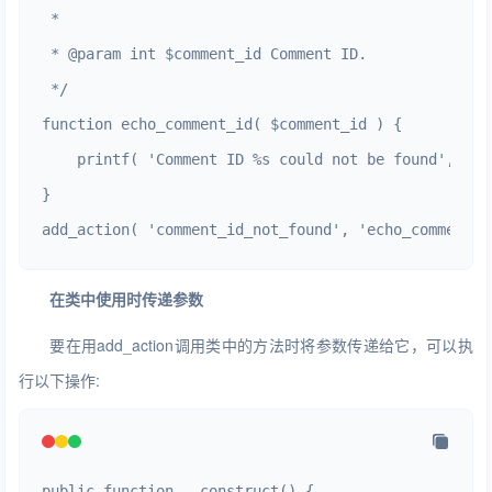
 *

 * @param int $comment_id Comment ID.

 */

function echo_comment_id( $comment_id ) {

    printf( 'Comment ID %s could not be found', esc
}

add_action( 'comment_id_not_found', 'echo_comment_i
在类中使用时传递参数
要在用add_action调用类中的方法时将参数传递给它，可以执
行以下操作:
public function __construct() {
