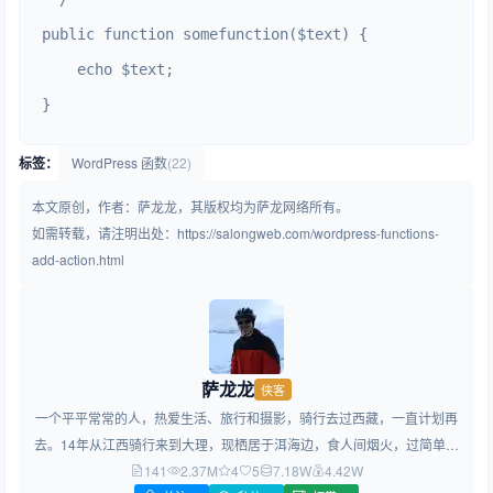
public function somefunction($text) {

    echo $text;

}
标签：
WordPress 函数
(22)
本文原创，作者：萨龙龙，其版权均为萨龙网络所有。
如需转载，请注明出处：https://salongweb.com/wordpress-functions-
add-action.html
萨龙龙
侠客
一个平平常常的人，热爱生活、旅行和摄影，骑行去过西藏，一直计划再
去。14年从江西骑行来到大理，现栖居于洱海边，食人间烟火，过简单生
141
2.37M
活，做简约设计！
4
5
7.18W
4.42W