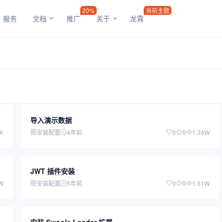
20%
当前主题
服务
文档
推广
关于
龙霄
导入演示数据
4K
安装配置
4年前
0
0
1.34W
JWT 插件安装
W
安装配置
5年前
0
0
1.51W