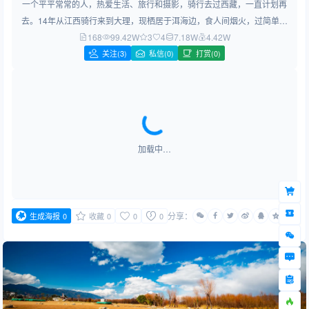
一个平平常常的人，热爱生活、旅行和摄影，骑行去过西藏，一直计划再
去。14年从江西骑行来到大理，现栖居于洱海边，食人间烟火，过简单生
168
99.42W
活，做简约设计！
3
4
7.18W
4.42W
关注
(3)
私信(0)
打赏(0)
加载中…
分享：
生成海报
0
收藏
0
0
0