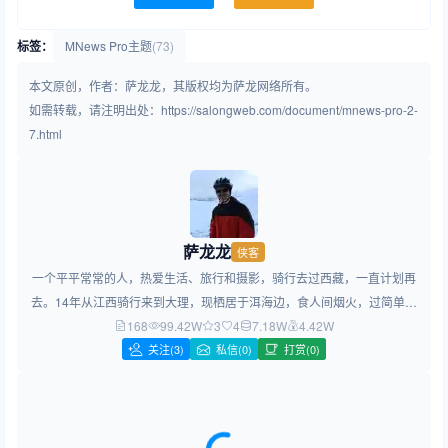
标签：
MNews Pro主题
(73)
本文原创，作者：萨龙龙，其版权均为萨龙网络所有。
如需转载，请注明出处：https://salongweb.com/document/mnews-pro-2-
7.html
萨龙龙
侠客
一个平平常常的人，热爱生活、旅行和摄影，骑行去过西藏，一直计划再
去。14年从江西骑行来到大理，现栖居于洱海边，食人间烟火，过简单生
168
99.42W
活，做简约设计！
3
4
7.18W
4.42W
关注
(3)
私信(0)
打赏(0)