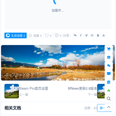
加载中…
分享：
生成海报
0
收藏
0
0
0
Slearn Pro首页设置
MNews更新2.8版本
上一篇
下一篇
相关文档
总数：45
换一批