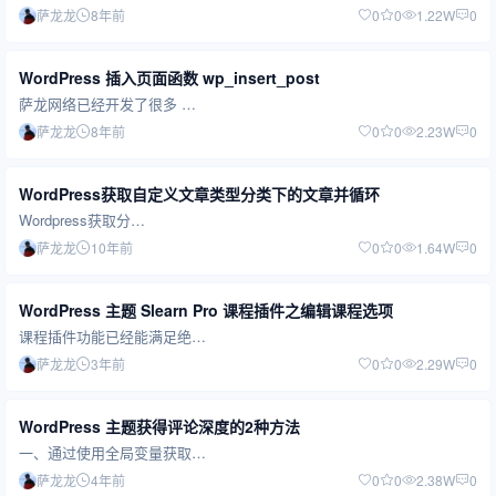
萨龙龙
8年前
0
0
1.22W
0
WordPress 插入页面函数 wp_insert_post
萨龙网络已经开发了很多 …
萨龙龙
8年前
0
0
2.23W
0
WordPress获取自定义文章类型分类下的文章并循环
Wordpress获取分…
萨龙龙
10年前
0
0
1.64W
0
WordPress 主题 Slearn Pro 课程插件之编辑课程选项
课程插件功能已经能满足绝…
萨龙龙
3年前
0
0
2.29W
0
WordPress 主题获得评论深度的2种方法
一、通过使用全局变量获取…
萨龙龙
4年前
0
0
2.38W
0