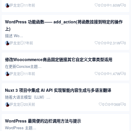
萨龙龙
11年前
0
0
1.60W
0
WordPress 功能函数—— add_action(将函数挂接到特定的操作
上)
描述 Wo…
萨龙龙
7年前
0
0
2.31W
0
修改Woocommerce商品固定链接其它自定义文章类型适用
在更新Concise主题…
萨龙龙
11年前
0
0
1.47W
0
Nuxt 3 项目中集成 AI API 实现智能内容生成与多语言翻译
随着大语言模型（LLM）…
萨龙龙
20天前
0
0
368
0
WordPress 最简便的边栏调用方法与提示
WordPress 主题…