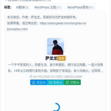
标签：
AI翻译
(2)
WordPress 主题
(11)
WordPress使用
(41)
本文原创，作者：萨龙龙，其版权均为萨龙网络所有。
如需转载，请注明出处：https://salongweb.com/longxiao-ai-
translation.html
萨龙龙
侠客
一个平平常常的人，热爱生活、旅行和摄影，骑行去过西藏，一直计划再
去。14年从江西骑行来到大理，现栖居于洱海边，食人间烟火，过简单生
141
2.37M
活，做简约设计！
4
5
7.18W
4.42W
关注
(3)
私信(0)
打赏(0)