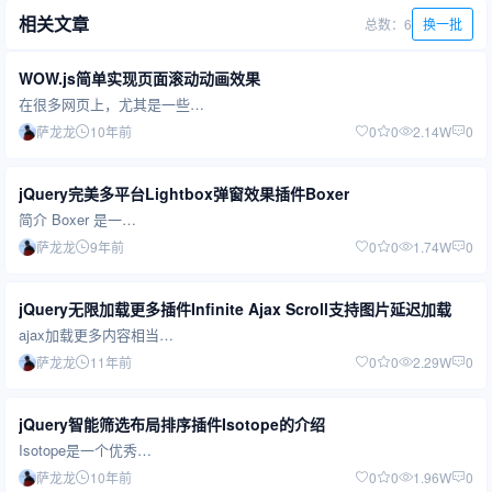
相关文章
总数：6
换一批
WOW.js简单实现页面滚动动画效果
在很多网页上，尤其是一些…
萨龙龙
10年前
0
0
2.14W
0
jQuery完美多平台Lightbox弹窗效果插件Boxer
简介 Boxer 是一…
萨龙龙
9年前
0
0
1.74W
0
jQuery无限加载更多插件Infinite Ajax Scroll支持图片延迟加载
ajax加载更多内容相当…
萨龙龙
11年前
0
0
2.29W
0
jQuery智能筛选布局排序插件Isotope的介绍
Isotope是一个优秀…
萨龙龙
10年前
0
0
1.96W
0