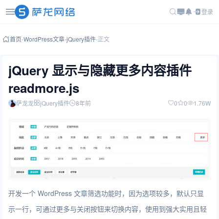
登录
首页
-
WordPress文章
-
jQuery插件
-
正文
jQuery 显示与隐藏更多内容插件
readmore.js
萨龙龙
jQuery插件
8年前
0
0
1.76W
开发一个 WordPress 文章筛选功能时，因为选项较多，默认只显
示一行，可通过更多与关闭按钮来切换内容，使用到强大实用且轻