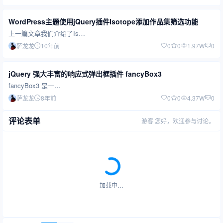
WordPress主题使用jQuery插件Isotope添加作品集筛选功能
上一篇文章我们介绍了Is…
萨龙龙
10年前
0
0
1.97W
0
jQuery 强大丰富的响应式弹出框插件 fancyBox3
fancyBox3 是一…
萨龙龙
8年前
0
0
4.37W
0
评论表单
游客
您好，欢迎参与讨论。
加载中…