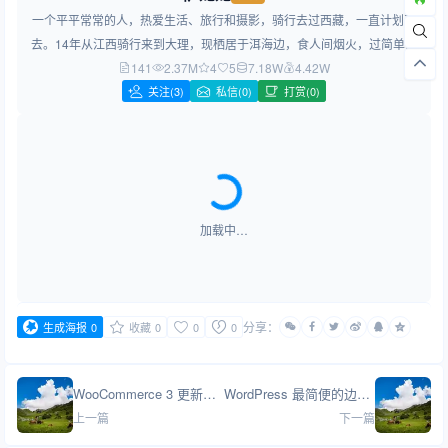
一个平平常常的人，热爱生活、旅行和摄影，骑行去过西藏，一直计划再
去。14年从江西骑行来到大理，现栖居于洱海边，食人间烟火，过简单生
141
2.37M
活，做简约设计！
4
5
7.18W
4.42W
关注
(3)
私信(0)
打赏(0)
加载中…
分享：
生成海报
0
收藏
0
0
0
WooCommerce 3 更新后特色产品的获取方法
WordPress 最简便的边栏调用方法与提示
上一篇
下一篇