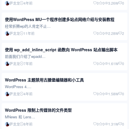
萨龙龙
4年前
0
0
3.26W
0
使用WordPress MU一个程序创建多站点网络介绍与安装教程
经常折腾wp的人肯定不止…
萨龙龙
11年前
0
0
2.28W
2
使用 wp_add_inline_script 函数向 WordPress 站点输出脚本
前面我们介绍了wpadd…
萨龙龙
7年前
0
0
1.61W
0
WordPress 主题禁用古滕堡编辑器和小工具
WordPress 4.…
萨龙龙
4年前
0
0
1.58W
0
WordPress 限制上传媒体的文件类型
MNews 和 Lens…
萨龙龙
8年前
0
0
1.31W
0