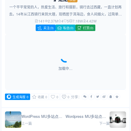
一个平平常常的人，热爱生活、旅行和摄影，骑行去过西藏，一直计划再
去。14年从江西骑行来到大理，现栖居于洱海边，食人间烟火，过简单生
141
2.37M
活，做简约设计！
4
5
7.18W
4.42W
关注
(3)
私信(0)
打赏(0)
加载中…
分享：
生成海报
0
收藏
0
0
0
WordPress MU多站点网络共享媒体插件Network Shared Media的使用包括特色图像
Wordpress MU多站点网络克隆新站点插件Multisite Cloner
上一篇
下一篇