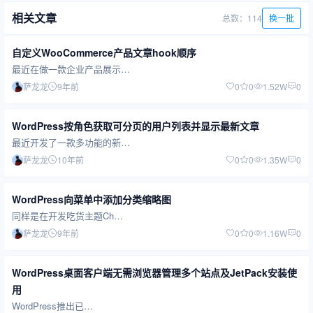
相关文章
总数：114
换一批
自定义WooCommerce产品文章hook顺序
最近在做一款企业产品展示…
萨龙龙
9年前
0
0
1.52W
0
WordPress按角色获取可分页的用户列表并显示最新文章
最近开发了一款多功能的新…
萨龙龙
10年前
0
0
1.35W
0
WordPress向菜单中添加分类缩略图
同样是在开发吃货主题Ch…
萨龙龙
9年前
0
0
1.16W
0
WordPress桌面客户端无需浏览器管理多个站点及JetPack安装使
用
WordPress推出已…