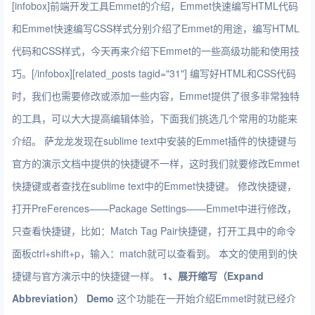
[infobox]
前端开发工具Emmet的介绍
，
Emmet快速编写HTML代码
和
Emmet快速编写CSS样式
分别介绍了Emmet的用途，编写HTML
代码和CSS样式，今天再来介绍下
Emmet
的一些高级功能和使用技
巧。[/infobox][related_posts tagid="31"] 编写好HTML和CSS代码
时，我们也需要修改或添加一些内容，
Emmet
提供了很多非常独特
的工具，可以大大提高编辑体验，下面我们挑选几个常用的功能来
介绍。
萨龙龙
发现在sublime text中安装的
Emmet
插件的快捷键与
官方的演示文档中提供的快捷键不一样，这时我们就要修改Emmet
快捷键或者查找在sublime text中的Emmet快捷键。 修改快捷键，
打开PreFerences——Package Settings——Emmet中进行修改，
只查看快捷键，比如：Match Tag Pair快捷键，打开工具中的命令
面板ctrl+shift+p，输入：match就可以查看到。 本文的使用到的快
捷键与官方演示中的快捷键一样。
1、展开缩写（Expand
Abbreviation）
Demo
这个功能在一开始介绍Emmet时就已经介