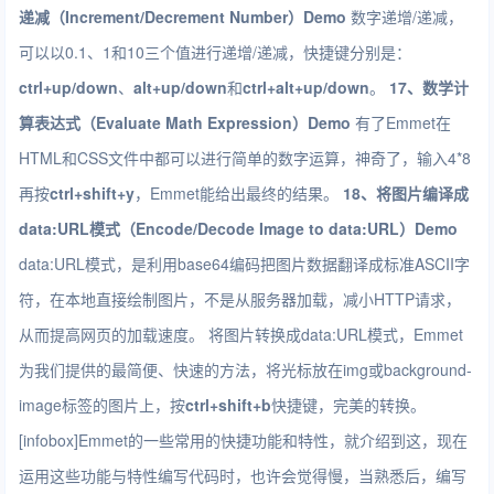
递减（Increment/Decrement Number）
Demo
数字递增/递减，
可以以0.1、1和10三个值进行递增/递减，快捷键分别是：
ctrl+up/down
、
alt+up/down
和
ctrl+alt+up/down
。
17、数学计
算表达式（Evaluate Math Expression）
Demo
有了Emmet在
HTML和CSS文件中都可以进行简单的数字运算，神奇了，输入4*8
再按
ctrl+shift+y
，Emmet能给出最终的结果。
18、将图片编译成
data:URL模式（Encode/Decode Image to data:URL）
Demo
data:URL模式，是利用base64编码把图片数据翻译成标准ASCII字
符，在本地直接绘制图片，不是从服务器加载，减小HTTP请求，
从而提高网页的加载速度。 将图片转换成data:URL模式，Emmet
为我们提供的最简便、快速的方法，将光标放在img或background-
image标签的图片上，按
ctrl+shift+b
快捷键，完美的转换。
[infobox]
Emmet
的一些常用的快捷功能和特性，就介绍到这，现在
运用这些功能与特性编写代码时，也许会觉得慢，当熟悉后，编写