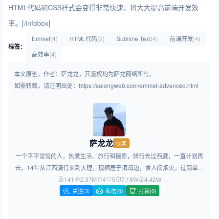
HTML代码和CSS样式会变得非常快速，将大大提高前端开发效
率。[/infobox]
Emmet
(4)
HTML代码
(2)
Sublime Text
(4)
前端开发
(4)
标签：
高效率
(4)
本文原创，作者：萨龙龙，其版权均为萨龙网络所有。
如需转载，请注明出处：https://salongweb.com/emmet-advanced.html
萨龙龙
侠客
一个平平常常的人，热爱生活、旅行和摄影，骑行去过西藏，一直计划再
去。14年从江西骑行来到大理，现栖居于洱海边，食人间烟火，过简单生
141
2.37M
活，做简约设计！
4
5
7.18W
4.42W
关注
(3)
私信(0)
打赏(0)