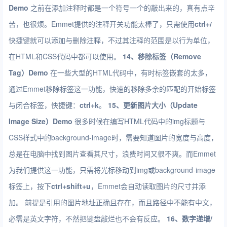
Demo
之前在添加注释时都是一个符号一个的敲出来的，真有点辛
苦，也很烦。Emmet提供的注释开关功能太棒了，只需使用
ctrl+/
快捷键就可以添加与删除注释，不过其注释的范围是以行为单位，
在HTML和CSS代码中都可以使用。
14、移除标签（Remove
Tag）
Demo
在一些大型的HTML代码中，有时标签嵌套的太多，
通过Emmet移除标签这一功能，快速的移除多余的匹配的开始标签
与闭合标签，快捷键：
ctrl+k
。
15、更新图片大小（Update
Image Size）
Demo
很多时候在编写HTML代码中的img标题与
CSS样式中的background-image时，需要知道图片的宽度与高度，
总是在电脑中找到图片查看其尺寸，浪费时间又很不爽。而Emmet
为我们提供这一功能，只需将光标移动到img或background-image
标签上，按下
ctrl+shift+u
，Emmet会自动读取图片的尺寸并添
加。 前提是引用的图片地址正确且存在，而且路径中不能有中文，
必需是英文字符，不然把键盘敲烂也不会有反应。
16、数字递增/