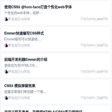
使用CSS3 @font-face打造个性化web字体
个性化的web字体，如萨…
萨龙龙
12年前
0
0
2.38W
5
Emmet快速编写CSS样式
Emmet缩写可以快速地…
萨龙龙
12年前
0
0
1.76W
2
前端开发利器Emmet的介绍
曾经也为写HTML/CS…
萨龙龙
12年前
0
0
1.43W
3
CSS3 模拟弹窗效果
这篇文章我们来创建一个很…
萨龙龙
12年前
0
0
1.73W
0
自定义联系表单，并使用HTML5/CSS3客户端验证