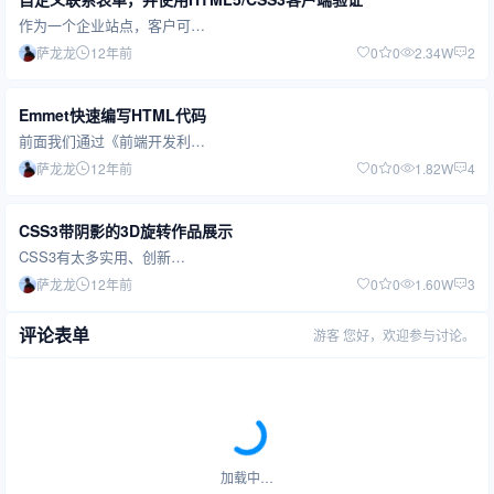
作为一个企业站点，客户可…
萨龙龙
12年前
0
0
2.34W
2
Emmet快速编写HTML代码
前面我们通过《前端开发利…
萨龙龙
12年前
0
0
1.82W
4
CSS3带阴影的3D旋转作品展示
CSS3有太多实用、创新…
萨龙龙
12年前
0
0
1.60W
3
评论表单
游客
您好，欢迎参与讨论。
加载中…