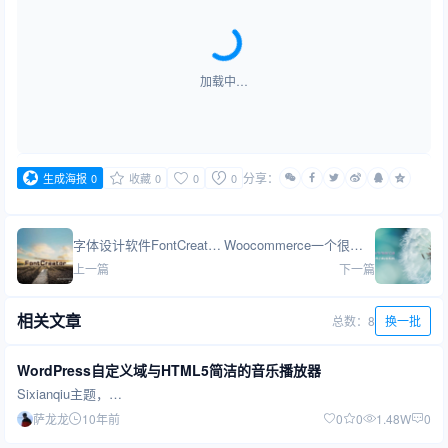
加载中…
分享：
生成海报
0
收藏
0
0
0
字体设计软件FontCreator定制个性化的中文WEB字体
Woocommerce一个很漂亮的购物系统
上一篇
下一篇
相关文章
总数：8
换一批
WordPress自定义域与HTML5简洁的音乐播放器
Sixianqiu主题，…
萨龙龙
10年前
0
0
1.48W
0