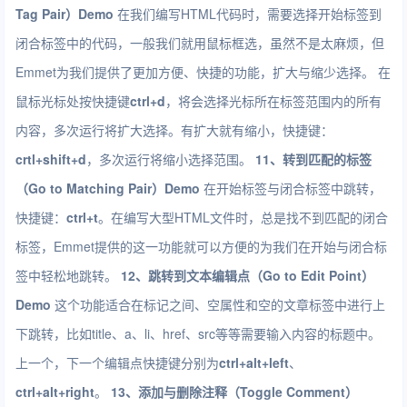
Tag Pair）
Demo
在我们编写HTML代码时，需要选择开始标签到
闭合标签中的代码，一般我们就用鼠标框选，虽然不是太麻烦，但
Emmet为我们提供了更加方便、快捷的功能，扩大与缩少选择。 在
鼠标光标处按快捷键
ctrl+d
，将会选择光标所在标签范围内的所有
内容，多次运行将扩大选择。有扩大就有缩小，快捷键：
crtl+shift+d
，多次运行将缩小选择范围。
11、转到匹配的标签
（Go to Matching Pair）
Demo
在开始标签与闭合标签中跳转，
快捷键：
ctrl+t
。在编写大型HTML文件时，总是找不到匹配的闭合
标签，Emmet提供的这一功能就可以方便的为我们在开始与闭合标
签中轻松地跳转。
12、跳转到文本编辑点（Go to Edit Point）
Demo
这个功能适合在标记之间、空属性和空的文章标签中进行上
下跳转，比如title、a、li、href、src等等需要输入内容的标题中。
上一个，下一个编辑点快捷键分别为
ctrl+alt+left
、
ctrl+alt+right
。
13、添加与删除注释（Toggle Comment）