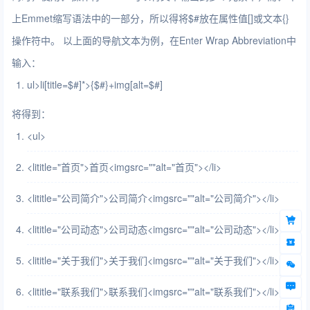
上Emmet缩写语法中的一部分，所以得将$#放在属性值[]或文本{}
操作符中。 以上面的导航文本为例，在Enter Wrap Abbreviation中
输入：
ul
>
li[
title
=$#]*
>
{$#}+img[
alt
=$#]
将得到：
<
ul
>
<
li
title
=
"首页"
>
首页
<
img
src
=
""
alt
=
"首页"
>
</
li
>
<
li
title
=
"公司简介"
>
公司简介
<
img
src
=
""
alt
=
"公司简介"
>
</
li
>
<
li
title
=
"公司动态"
>
公司动态
<
img
src
=
""
alt
=
"公司动态"
>
</
li
>
<
li
title
=
"关于我们"
>
关于我们
<
img
src
=
""
alt
=
"关于我们"
>
</
li
>
<
li
title
=
"联系我们"
>
联系我们
<
img
src
=
""
alt
=
"联系我们"
>
</
li
>