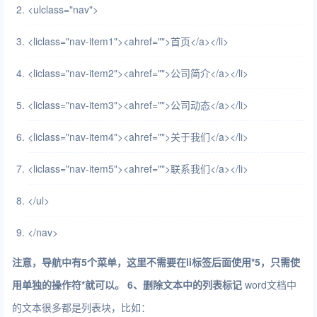
<
ul
class
=
"nav"
>
<
li
class
=
"nav-item1"
>
<
a
href
=
""
>
首页
</
a
>
</
li
>
<
li
class
=
"nav-item2"
>
<
a
href
=
""
>
公司简介
</
a
>
</
li
>
<
li
class
=
"nav-item3"
>
<
a
href
=
""
>
公司动态
</
a
>
</
li
>
<
li
class
=
"nav-item4"
>
<
a
href
=
""
>
关于我们
</
a
>
</
li
>
<
li
class
=
"nav-item5"
>
<
a
href
=
""
>
联系我们
</
a
>
</
li
>
</
ul
>
</
nav
>
注意，导航中有5个菜单，这里不需要在li标签后面使用*5，只需使
用单独的操作符*就可以。
6、删除文本中的列表标记
word文档中
的文本很多都是列表块，比如：