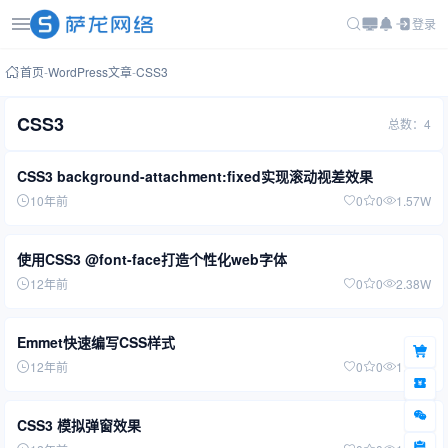
登录
首页
-
WordPress文章
-
CSS3
CSS3
总数：4
CSS3 background-attachment:fixed实现滚动视差效果
10年前
0
0
1.57W
使用CSS3 @font-face打造个性化web字体
12年前
0
0
2.38W
Emmet快速编写CSS样式
12年前
0
0
1.76W
CSS3 模拟弹窗效果